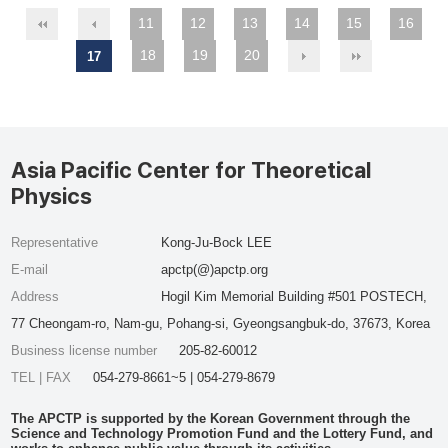
11
12
13
14
15
16
18
19
20
17
Asia Pacific Center for Theoretical
Physics
Representative
Kong-Ju-Bock LEE
E-mail
apctp(@)apctp.org
Address
Hogil Kim Memorial Building #501 POSTECH,
77 Cheongam-ro, Nam-gu, Pohang-si, Gyeongsangbuk-do, 37673, Korea
Business license number
205-82-60012
TEL | FAX
054-279-8661~5 | 054-279-8679
The APCTP is supported by the Korean Government through the
Science and Technology Promotion Fund and the Lottery Fund, and