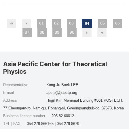
81
82
83
85
86
84
87
88
89
90
Asia Pacific Center for Theoretical
Physics
Representative
Kong-Ju-Bock LEE
E-mail
apctp(@)apctp.org
Address
Hogil Kim Memorial Building #501 POSTECH,
77 Cheongam-ro, Nam-gu, Pohang-si, Gyeongsangbuk-do, 37673, Korea
Business license number
205-82-60012
TEL | FAX
054-279-8661~5 | 054-279-8679