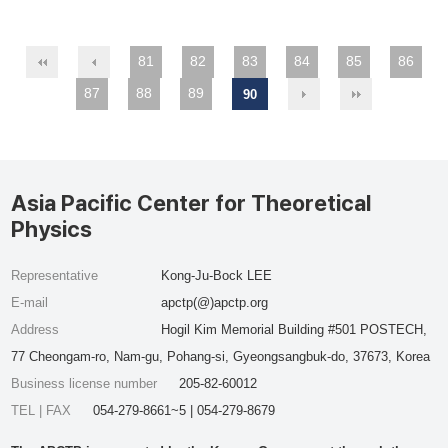
81
82
83
84
85
86
87
88
89
90
Asia Pacific Center for Theoretical
Physics
Representative
Kong-Ju-Bock LEE
E-mail
apctp(@)apctp.org
Address
Hogil Kim Memorial Building #501 POSTECH,
77 Cheongam-ro, Nam-gu, Pohang-si, Gyeongsangbuk-do, 37673, Korea
Business license number
205-82-60012
TEL | FAX
054-279-8661~5 | 054-279-8679