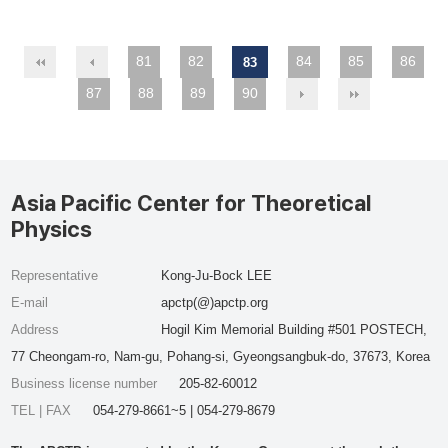
81
82
84
85
86
83
87
88
89
90
Asia Pacific Center for Theoretical
Physics
Representative
Kong-Ju-Bock LEE
E-mail
apctp(@)apctp.org
Address
Hogil Kim Memorial Building #501 POSTECH,
77 Cheongam-ro, Nam-gu, Pohang-si, Gyeongsangbuk-do, 37673, Korea
Business license number
205-82-60012
TEL | FAX
054-279-8661~5 | 054-279-8679