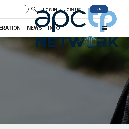
·
·
EN
LOG IN
JOIN US
ERATION
NEWS
INFO