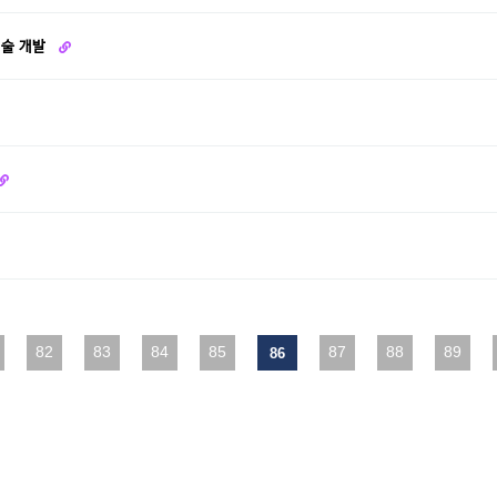
기술 개발
다음
82
맨끝
83
84
85
87
88
89
86