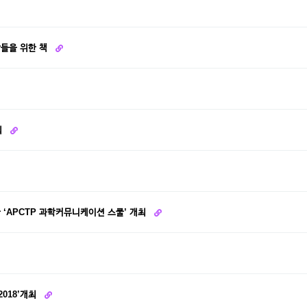
람들을 위한 책
최
‘APCTP 과학커뮤니케이션 스쿨’ 개최
018’개최