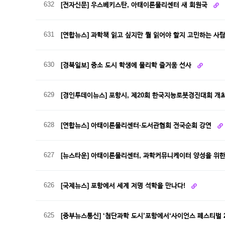
632
[전자신문] 우스베키스탄, 아태이론물리센터 새 회원국
631
[연합뉴스] 과학책 읽고 싶지만 뭘 읽어야 할지 고민하는 사
630
[경북일보] 중소 도시 학생에 물리학 즐거움 선사
629
[경인투데이뉴스] 포항시, 제20회 한국지능로봇경진대회 개
628
[연합뉴스] 아태이론물리센터·도서관협회 전국순회 강연
627
[뉴스타운] 아태이론물리센터, 과학커뮤니케이터 양성을 위한 
626
[국제뉴스] 포항에서 세계 저명 석학을 만나다!
625
[중부뉴스통신] ‘첨단과학 도시’포항에서‘사이언스 페스티벌 2