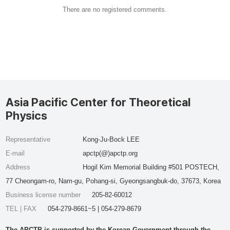
There are no registered comments.
Asia Pacific Center for Theoretical
Physics
Representative
Kong-Ju-Bock LEE
E-mail
apctp(@)apctp.org
Address
Hogil Kim Memorial Building #501 POSTECH,
77 Cheongam-ro, Nam-gu, Pohang-si, Gyeongsangbuk-do, 37673, Korea
Business license number
205-82-60012
TEL | FAX
054-279-8661~5 | 054-279-8679
The APCTP is supported by the Korean Government through the