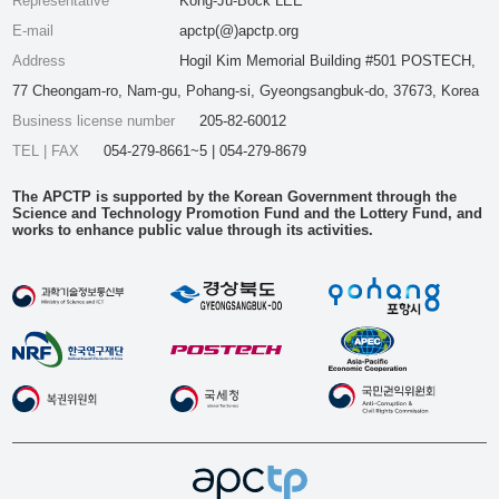
Representative
Kong-Ju-Bock LEE
E-mail
apctp(@)apctp.org
Address
Hogil Kim Memorial Building #501 POSTECH,
77 Cheongam-ro, Nam-gu, Pohang-si, Gyeongsangbuk-do, 37673, Korea
Business license number
205-82-60012
TEL | FAX
054-279-8661~5 | 054-279-8679
The APCTP is supported by the Korean Government through the
Science and Technology Promotion Fund and the Lottery Fund, and
works to enhance public value through its activities.