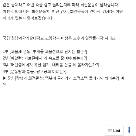
같은 물체라도 어떤 축을 잡고 돌리는지에 따라 회전운동이 달라집니다.
이번 강의에서는 ‘회전운동’이 어떤 건지, 회전운동에 있어서 ‘강체’는 어떤
의미가 있는지 알아보겠습니다.
국립 경남과학기술대학교 교양학부 이상훈 교수의 일반물리학 시리즈
1부 [포물체 운동: 부케를 포물선으로 던지는 법은?]
2부 [마찰력: 커브길에서 왜 속도를 줄여야 하는가?]
3부 [퍼텐셜에너지 곡선 읽기: 내려올 산을 왜 올라가는가?]
4부 [운동량과 충돌: 당구공의 미래는?]
▶ 5부 [강체와 회전관성: 떡볶이 굴리기와 소떡소떡 돌리기의 차이는?] ◀
**
List