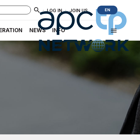
·
·
EN
LOG IN
JOIN US
ERATION
NEWS
INFO