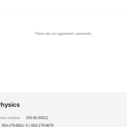
There are no registered comments.
Physics
cense number
205-82-60012
054-279-8661~5 | 054-279-8679