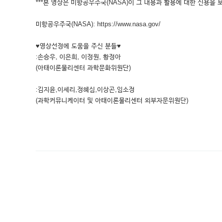
***본 영상은 미항공우주국(NASA)이 그 내용과 활용에 대한 신용을 
미항공우주국(NASA): https://www.nasa.gov/
♥영상선정에 도움을 주신 분들♥
:손승우, 이은희, 이정원, 황정아
(아태이론물리센터 과학문화위원단)
:김지윤,이세리,정혜심,이상곤,임소정
(과학커뮤니케이터 및 아태이론물리센터 외부자문위원단)