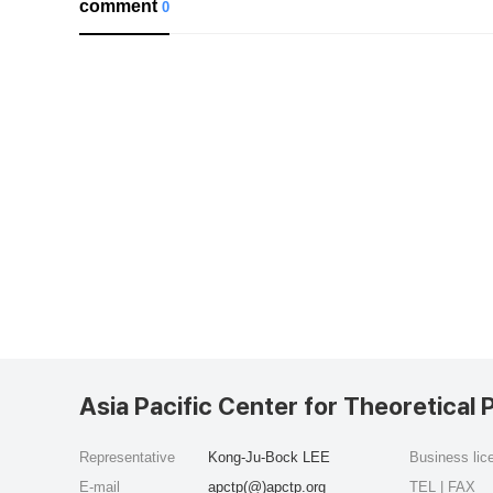
comment
0
Asia Pacific Center for Theoretical 
Representative
Kong-Ju-Bock LEE
Business li
E-mail
apctp(@)apctp.org
TEL | FAX