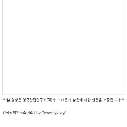
***본 영상은 영국왕립연구소(Ri)가 그 내용과 활용에 대한 신용을 보증합니다***
영국왕립연구소(Ri): http://www.rigb.org/