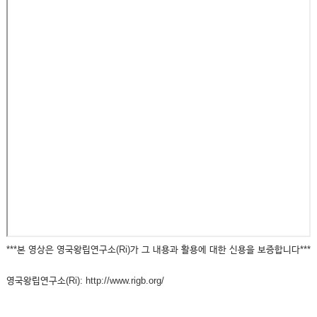
***본 영상은 영국왕립연구소(Ri)가 그 내용과 활용에 대한 신용을 보증합니다***
영국왕립연구소(Ri): http://www.rigb.org/