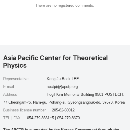
There are no registered comments.
Asia Pacific Center for Theoretical
Physics
Representative
Kong-Ju-Bock LEE
E-mail
apctp(@)apctp.org
Address
Hogil Kim Memorial Building #501 POSTECH,
77 Cheongam-ro, Nam-gu, Pohang-si, Gyeongsangbuk-do, 37673, Korea
Business license number
205-82-60012
TEL | FAX
054-279-8661~5 | 054-279-8679
The APCTP is supported by the Korean Government through the