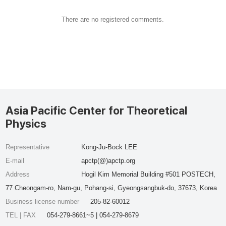
There are no registered comments.
Asia Pacific Center for Theoretical
Physics
Representative
Kong-Ju-Bock LEE
E-mail
apctp(@)apctp.org
Address
Hogil Kim Memorial Building #501 POSTECH,
77 Cheongam-ro, Nam-gu, Pohang-si, Gyeongsangbuk-do, 37673, Korea
Business license number
205-82-60012
TEL | FAX
054-279-8661~5 | 054-279-8679