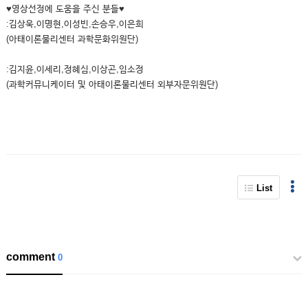
♥영상선정에 도움을 주신 분들♥
:김상욱,이명현,이성빈,손승우,이은희
(아태이론물리센터 과학문화위원단)
:김지윤,이세리,정혜심,이상곤,임소정
(과학커뮤니케이터 및 아태이론물리센터 외부자문위원단)
List
comment
0