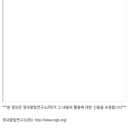
***본 영상은 영국왕립연구소(Ri)가 그 내용과 활용에 대한 신용을 보증합니다***
영국왕립연구소(Ri): http://www.rigb.org/