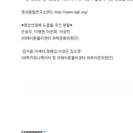
영국왕립연구소(Ri): http://www.rigb.org/
♥영상선정에 도움을 주신 분들♥
손승우, 이명현,이은희, 이성빈
(아태이론물리센터 과학문화위원단)
:김지윤,이세리,정혜심,이상곤,임소정
(과학커뮤니케이터 및 아태이론물리센터 외부자문위원단)
comment
0