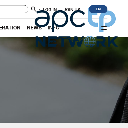
·
·
EN
LOG IN
JOIN US
ERATION
NEWS
INFO