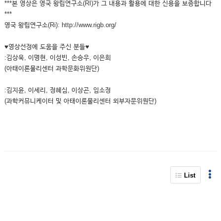
***본 영상은 영국 왕립연구소(RI)가 그 내용과 활용에 대한 신용을 보증합니다
***
영국 왕립연구소(Ri): http://www.rigb.org/
♥영상선정에 도움을 주신 분들♥
:김상욱, 이명현, 이성빈, 손승우, 이은희
(아태이론물리센터 과학문화위원단)
:김지윤, 이세리, 정혜심, 이상곤, 임소정
(과학커뮤니케이터 및 아태이론물리센터 외부자문위원단)
List