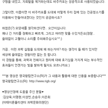
구멍을 내었고, 지뢰밭을 제거하는데도 바주카포는 성공적으로 사용되었습니다.
그렇다면, 이쯤이면 이 바주카포를 도대체 어떻게 우리 집에 있는 진공청소기를
이용해서 만들어내겠다는 것인지 궁금하시죠?
하찮은(?) 모양새를 생각하셨다면.. 오산이십니다.
꽤나 긴 거리를 정확하고 빠르게, 그리고 여러번 맞출 수있거든요(정말..
쓸데없이 고퀄이니 소리를 주의해주십시오^^;)
가끔.. 이런 과학 실험을 도대체 왜 하는거야? 라는 생각이 들 때가 있지만
세상에 쓸데없는 경험이란 없는 듯 합니다.
이 경험을 통해, 과학과 친해지고 원리에 대해 호기심을 가지게 되는 부수적인
효과들이 언젠가는 빛을 발하게 될지도 모르니까요:)
***본 영상은 영국왕립연구소(Ri)가 그 내용과 활용에 대한 신용을 보증합니다***
영국왕립연구소(Ri): http://www.rigb.org/
♥영상선정에 도움을 주신 분들♥
:김상욱,이명현,이성빈,손승우,이은희
(아태이론물리센터 과학문화위원단)