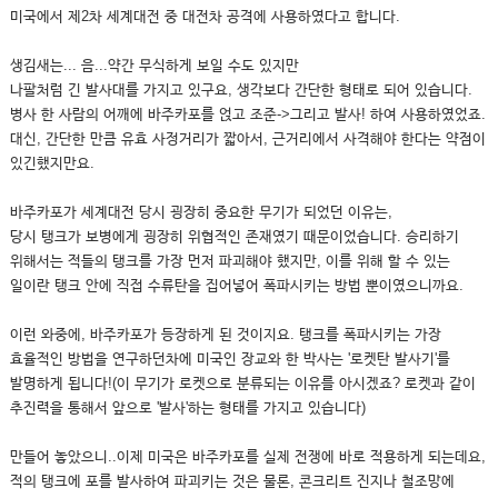
미국에서 제2차 세계대전 중 대전차 공격에 사용하였다고 합니다.
생김새는... 음...약간 무식하게 보일 수도 있지만
나팔처럼 긴 발사대를 가지고 있구요, 생각보다 간단한 형태로 되어 있습니다.
병사 한 사람의 어깨에 바주카포를 얹고 조준->그리고 발사! 하여 사용하였었죠.
대신, 간단한 만큼 유효 사정거리가 짧아서, 근거리에서 사격해야 한다는 약점이
있긴했지만요.
바주카포가 세계대전 당시 굉장히 중요한 무기가 되었던 이유는,
당시 탱크가 보병에게 굉장히 위협적인 존재였기 때문이었습니다. 승리하기
위해서는 적들의 탱크를 가장 먼저 파괴해야 했지만, 이를 위해 할 수 있는
일이란 탱크 안에 직접 수류탄을 집어넣어 폭파시키는 방법 뿐이였으니까요.
이런 와중에, 바주카포가 등장하게 된 것이지요. 탱크를 폭파시키는 가장
효율적인 방법을 연구하던차에 미국인 장교와 한 박사는 '로켓탄 발사기'를
발명하게 됩니다!(이 무기가 로켓으로 분류되는 이유를 아시겠죠? 로켓과 같이
추진력을 통해서 앞으로 '발사'하는 형태를 가지고 있습니다)
만들어 놓았으니..이제 미국은 바주카포를 실제 전쟁에 바로 적용하게 되는데요,
적의 탱크에 포를 발사하여 파괴키는 것은 물론, 콘크리트 진지나 철조망에