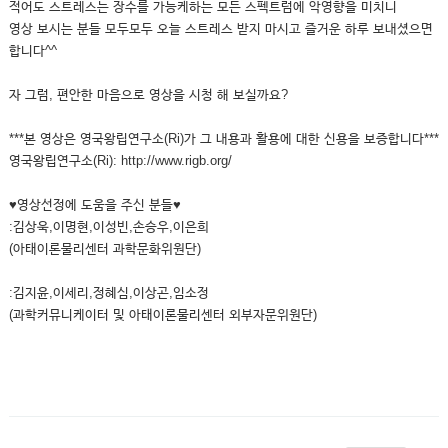
적어도 스트레스는 장수를 가능케하는 모든 스펙트럼에 악영향을 미치니
영상 보시는 분들 모두모두 오늘 스트레스 받지 마시고 즐거운 하루 보내셨으면
합니다^^
자 그럼, 편안한 마음으로 영상을 시청 해 보실까요?
***본 영상은 영국왕립연구소(Ri)가 그 내용과 활용에 대한 신용을 보증합니다***
영국왕립연구소(Ri): http://www.rigb.org/
♥영상선정에 도움을 주신 분들♥
:김상욱,이명현,이성빈,손승우,이은희
(아태이론물리센터 과학문화위원단)
:김지윤,이세리,정혜심,이상곤,임소정
(과학커뮤니케이터 및 아태이론물리센터 외부자문위원단)