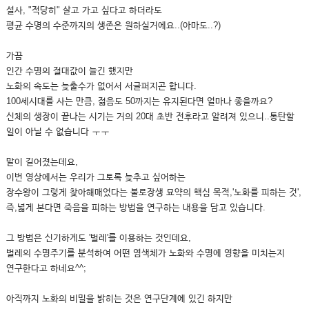
설사, "적당히" 살고 가고 싶다고 하더라도
평균 수명의 수준까지의 생존은 원하실거에요..(아마도..?)
가끔
인간 수명의 절대값이 늘긴 했지만
노화의 속도는 늦출수가 없어서 서글퍼지곤 합니다.
100세시대를 사는 만큼, 젊음도 50까지는 유지된다면 얼마나 좋을까요?
신체의 생장이 끝나는 시기는 거의 20대 초반 전후라고 알려져 있으니..통탄할
일이 아닐 수 없습니다 ㅜㅜ
말이 길어졌는데요,
이번 영상에서는 우리가 그토록 늦추고 싶어하는
장수왕이 그렇게 찾아해매었다는 불로장생 묘약의 핵심 목적,'노화를 피하는 것',
즉,넓게 본다면 죽음을 피하는 방법을 연구하는 내용을 담고 있습니다.
그 방법은 신기하게도 '벌레'를 이용하는 것인데요,
벌레의 수명주기를 분석하여 어떤 염색체가 노화와 수명에 영향을 미치는지
연구한다고 하네요^^;
아직까지 노화의 비밀을 밝히는 것은 연구단계에 있긴 하지만