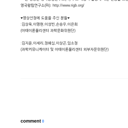
영국왕립연구소(Ri): http://www.rigb.org/
♥영상선정에 도움을 주신 분들♥
:김상욱,이명현,이성빈,손승우,이은희
(아태이론물리센터 과학문화위원단)
:김지윤,이세리,정혜심,이상곤,임소정
(과학커뮤니케이터 및 아태이론물리센터 외부자문위원단)
comment
0