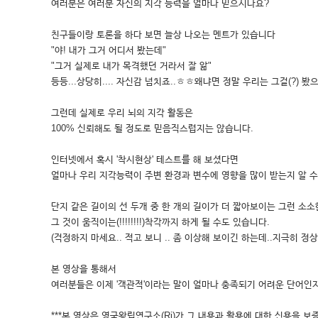
여러분은 여러분 자신의 지각 능력을 얼마나 믿으시나요?
친구들이랑 토론을 하다 보면 늘상 나오는 멘트가 있습니다
"야! 내가 그거 어디서 봤는데"
"그거 실제로 내가 목격했던 거라서 잘 앎"
등등...상당히.... 자신감 넘치죠..ㅎㅎ왜냐면 정말 우리는 그걸(?) 봤
그런데 실제로 우리 뇌의 지각 활동은
100% 신뢰해도 될 정도로 믿음직스럽지는 않습니다.
인터넷에서 혹시 '착시현상' 테스트를 해 보셨다면
얼마나 우리 지각능력이 주변 환경과 변수에 영향을 많이 받는지 알 수
단지 같은 길이의 선 두개 중 한 개의 길이가 더 짧아보이는 그런 소
그 것이 움직이는(!!!!!!!!)착각까지 하게 될 수도 있습니다.
(걱정하지 마세요.. 적고 보니 .. 좀 이상해 보이긴 하는데..지극히 정상
본 영상을 통해서
여러분들은 이제 '객관적'이라는 말이 얼마나 충족되기 어려운 단어인지 
***본 영상은 영국왕립연구소(Ri)가 그 내용과 활용에 대한 신용을 보증