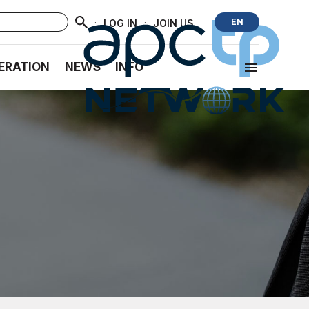
·
·
EN
LOG IN
JOIN US
ERATION
NEWS
INFO