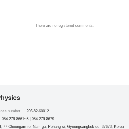
There are no registered comments.
Physics
cense number
205-82-60012
054-279-8661~5 | 054-279-8679
, 77 Cheongam-ro, Nam-gu, Pohang-si, Gyeongsangbuk-do, 37673, Korea