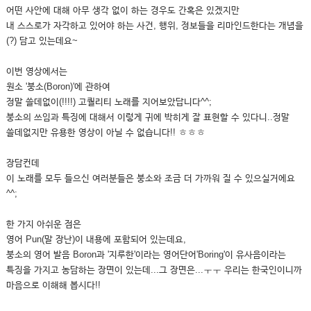
어떤 사안에 대해 아무 생각 없이 하는 경우도 간혹은 있겠지만
내 스스로가 자각하고 있어야 하는 사건, 행위, 정보들을 리마인드한다는 개념을
(?) 담고 있는데요~
이번 영상에서는
원소 '붕소(Boron)'에 관하여
정말 쓸데없이(!!!!) 고퀄리티 노래를 지어보았답니다^^;
붕소의 쓰임과 특징에 대해서 이렇게 귀에 박히게 잘 표현할 수 있다니..정말
쓸데없지만 유용한 영상이 아닐 수 없습니다!! ㅎㅎㅎ
장담컨데
이 노래를 모두 들으신 여러분들은 붕소와 조금 더 가까워 질 수 있으실거에요
^^;
한 가지 아쉬운 점은
영어 Pun(말 장난)이 내용에 포함되어 있는데요,
붕소의 영어 발음 Boron과 '지루한'이라는 영어단어'Boring'이 유사음이라는
특징을 가지고 농담하는 장면이 있는데...그 장면은...ㅜㅜ 우리는 한국인이니까
마음으로 이해해 봅시다!!