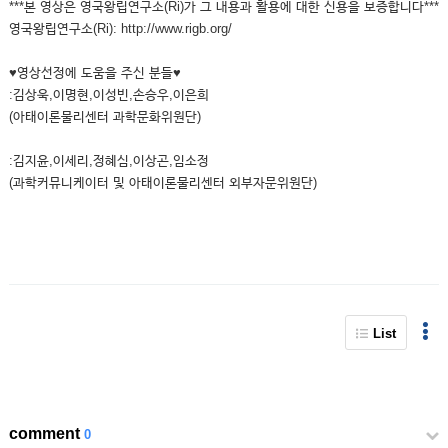
***본 영상은 영국왕립연구소(Ri)가 그 내용과 활용에 대한 신용을 보증합니다***
영국왕립연구소(Ri): http://www.rigb.org/
♥영상선정에 도움을 주신 분들♥
:김상욱,이명현,이성빈,손승우,이은희
(아태이론물리센터 과학문화위원단)
:김지윤,이세리,정혜심,이상곤,임소정
(과학커뮤니케이터 및 아태이론물리센터 외부자문위원단)
List
comment
0