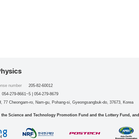
Physics
cense number
205-82-60012
054-279-8661~5 | 054-279-8679
, 77 Cheongam-ro, Nam-gu, Pohang-si, Gyeongsangbuk-do, 37673, Korea
he Science and Technology Promotion Fund and the Lottery Fund, and wo