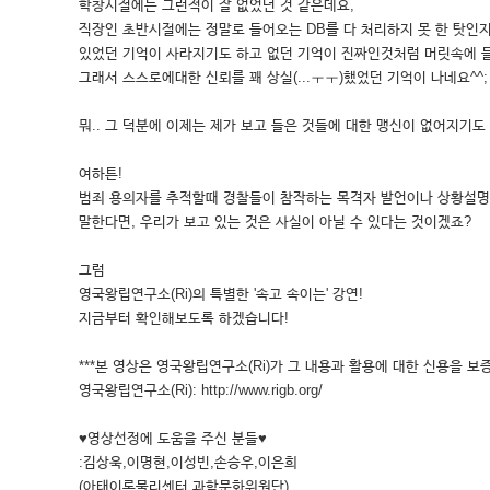
학창시절에는 그런적이 잘 없었던 것 같은데요,
직장인 초반시절에는 정말로 들어오는 DB를 다 처리하지 못 한 탓인
있었던 기억이 사라지기도 하고 없던 기억이 진짜인것처럼 머릿속에 들
그래서 스스로에대한 신뢰를 꽤 상실(...ㅜㅜ)했었던 기억이 나네요^^;
뭐.. 그 덕분에 이제는 제가 보고 들은 것들에 대한 맹신이 없어지기도 
여하튼!
범죄 용의자를 추적할때 경찰들이 참작하는 목격자 발언이나 상황설명에
말한다면, 우리가 보고 있는 것은 사실이 아닐 수 있다는 것이겠죠?
그럼
영국왕립연구소(Ri)의 특별한 '속고 속이는' 강연!
지금부터 확인해보도록 하겠습니다!
***본 영상은 영국왕립연구소(Ri)가 그 내용과 활용에 대한 신용을 보증
영국왕립연구소(Ri): http://www.rigb.org/
♥영상선정에 도움을 주신 분들♥
:김상욱,이명현,이성빈,손승우,이은희
(아태이론물리센터 과학문화위원단)