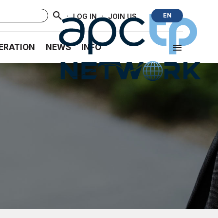
·
·
EN
LOG IN
JOIN US
ERATION
NEWS
INFO