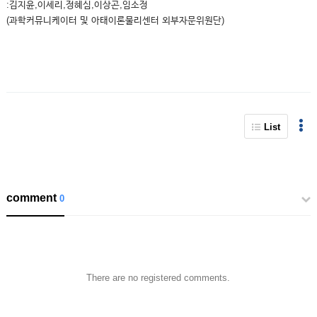
:김지윤,이세리,정혜심,이상곤,임소정
(과학커뮤니케이터 및 아태이론물리센터 외부자문위원단)
List
comment
0
There are no registered comments.