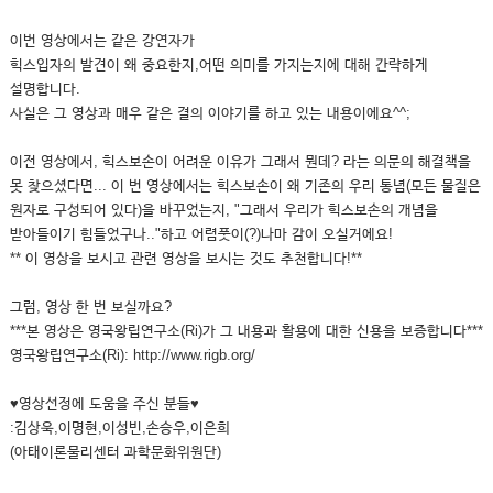
이번 영상에서는 같은 강연자가
힉스입자의 발견이 왜 중요한지,어떤 의미를 가지는지에 대해 간략하게
설명합니다.
사실은 그 영상과 매우 같은 결의 이야기를 하고 있는 내용이에요^^;
이전 영상에서, 힉스보손이 어려운 이유가 그래서 뭔데? 라는 의문의 해결책을
못 찾으셨다면... 이 번 영상에서는 힉스보손이 왜 기존의 우리 통념(모든 물질은
원자로 구성되어 있다)을 바꾸었는지, "그래서 우리가 힉스보손의 개념을
받아들이기 힘들었구나.."하고 어렴풋이(?)나마 감이 오실거에요!
** 이 영상을 보시고 관련 영상을 보시는 것도 추천합니다!**
그럼, 영상 한 번 보실까요?
***본 영상은 영국왕립연구소(Ri)가 그 내용과 활용에 대한 신용을 보증합니다***
영국왕립연구소(Ri): http://www.rigb.org/
♥영상선정에 도움을 주신 분들♥
:김상욱,이명현,이성빈,손승우,이은희
(아태이론물리센터 과학문화위원단)