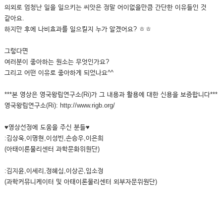
의외로 엄청난 일을 일으키는 씨앗은 정말 어이없을만큼 간단한 이유들인 것
같아요.
하지만 후에 나비효과를 일으킬지 누가 알겠어요? ㅎㅎ
그렇다면
여러분이 좋아하는 원소는 무엇인가요?
그리고 어떤 이유로 좋아하게 되었나요^^
***본 영상은 영국왕립연구소(Ri)가 그 내용과 활용에 대한 신용을 보증합니다***
영국왕립연구소(Ri): http://www.rigb.org/
♥영상선정에 도움을 주신 분들♥
:김상욱,이명현,이성빈,손승우,이은희
(아태이론물리센터 과학문화위원단)
:김지윤,이세리,정혜심,이상곤,임소정
(과학커뮤니케이터 및 아태이론물리센터 외부자문위원단)