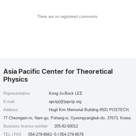
There are no registered comments.
Asia Pacific Center for Theoretical
Physics
Representative
Kong-Ju-Bock LEE
E-mail
apctp(@)apctp.org
Address
Hogil Kim Memorial Building #501 POSTECH,
77 Cheongam-ro, Nam-gu, Pohang-si, Gyeongsangbuk-do, 37673, Korea
Business license number
205-82-60012
TEL | FAX
054-279-8661~5 | 054-279-8679