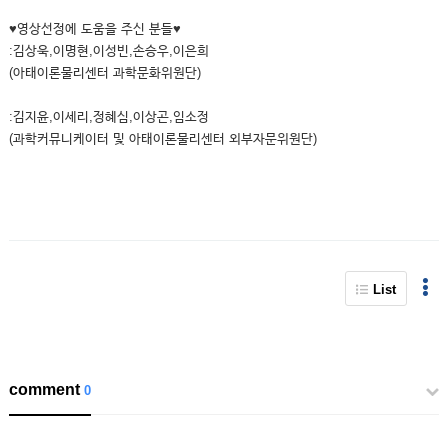
♥영상선정에 도움을 주신 분들♥
:김상욱,이명현,이성빈,손승우,이은희
(아태이론물리센터 과학문화위원단)
:김지윤,이세리,정혜심,이상곤,임소정
(과학커뮤니케이터 및 아태이론물리센터 외부자문위원단)
List
comment
0