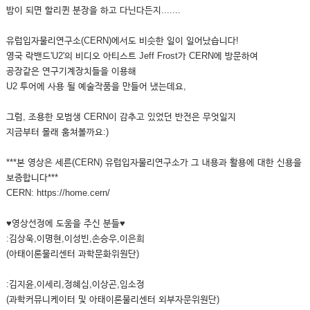
밤이 되면 할리퀸 분장을 하고 다닌다든지.......
유럽입자물리연구소(CERN)에서도 비슷한 일이 일어났습니다!
영국 락밴드'U2'의 비디오 아티스트 Jeff Frost가 CERN에 방문하여
공장같은 연구기계장치들을 이용해
U2 투어에 사용 될 예술작품을 만들어 냈는데요,
그럼, 조용한 모범생 CERN이 감추고 있었던 반전은 무엇일지
지금부터 몰래 훔쳐볼까요:)
***본 영상은 세른(CERN) 유럽입자물리연구소가 그 내용과 활용에 대한 신용을
보증합니다***
CERN: https://home.cern/
♥영상선정에 도움을 주신 분들♥
:김상욱,이명현,이성빈,손승우,이은희
(아태이론물리센터 과학문화위원단)
:김지윤,이세리,정혜심,이상곤,임소정
(과학커뮤니케이터 및 아태이론물리센터 외부자문위원단)