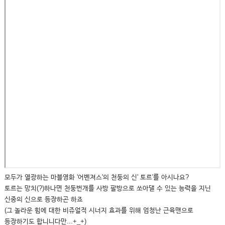
모두가 열광하는 마블영화 '어벤져스'의 천둥의 신' 토르'를 아시나요?
토르는 망치(?)하나면 천둥번개를 사방 팔방으로 쏘아댈 수 있는 능력을 지닌
신중의 신으로 등장하곤 하죠
(그 놀라운 힘에 대한 비쥬얼적 시너지 효과를 위해 엄청난 근육맨으로
등장하기도 합니니다만...+_+)