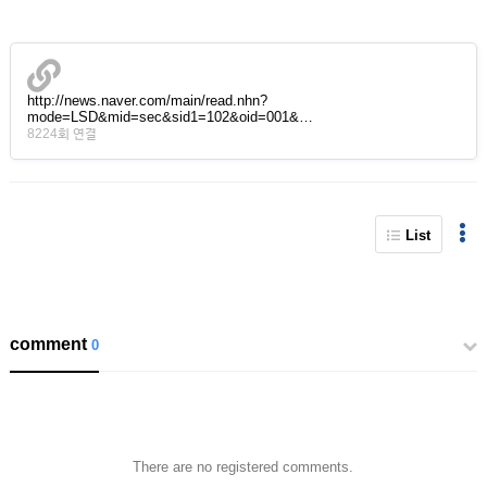
http://news.naver.com/main/read.nhn?
mode=LSD&mid=sec&sid1=102&oid=001&…
8224회 연결
List
comment
0
There are no registered comments.