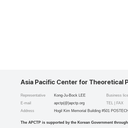
Asia Pacific Center for Theoretical 
Representative
Kong-Ju-Bock LEE
Business li
E-mail
apctp(@)apctp.org
TEL | FAX
Address
Hogil Kim Memorial Building #501 POSTECH
The APCTP is supported by the Korean Government through t