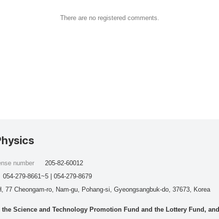
There are no registered comments.
Physics
cense number
205-82-60012
054-279-8661~5 | 054-279-8679
, 77 Cheongam-ro, Nam-gu, Pohang-si, Gyeongsangbuk-do, 37673, Korea
he Science and Technology Promotion Fund and the Lottery Fund, and wo