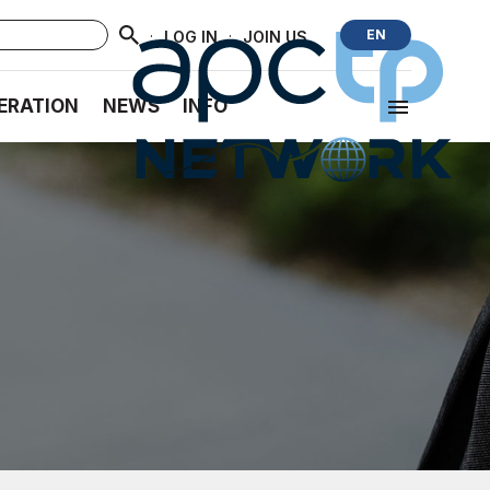
·
·
EN
LOG IN
JOIN US
ERATION
NEWS
INFO