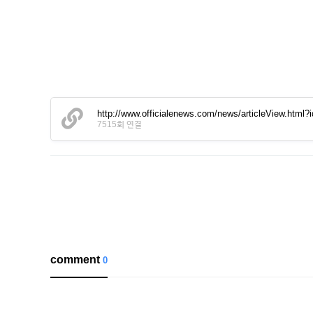
http://www.officialenews.com/news/articleView.html
7515회 연결
comment
0