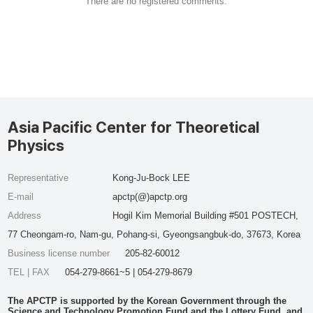
There are no registered comments.
Asia Pacific Center for Theoretical
Physics
Representative
Kong-Ju-Bock LEE
E-mail
apctp(@)apctp.org
Address
Hogil Kim Memorial Building #501 POSTECH,
77 Cheongam-ro, Nam-gu, Pohang-si, Gyeongsangbuk-do, 37673, Korea
Business license number
205-82-60012
TEL | FAX
054-279-8661~5 | 054-279-8679
The APCTP is supported by the Korean Government through the
Science and Technology Promotion Fund and the Lottery Fund, and