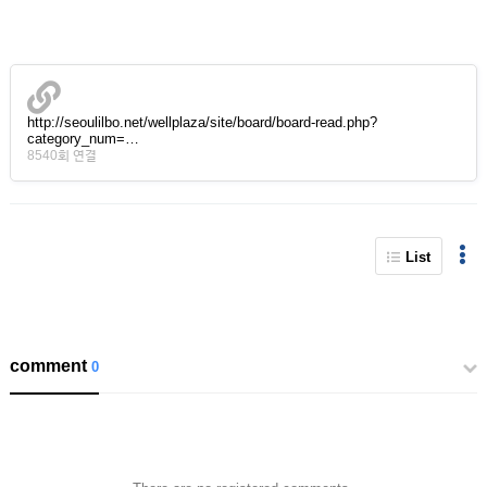
http://seoulilbo.net/wellplaza/site/board/board-read.php?
category_num=…
8540회 연결
List
comment
0