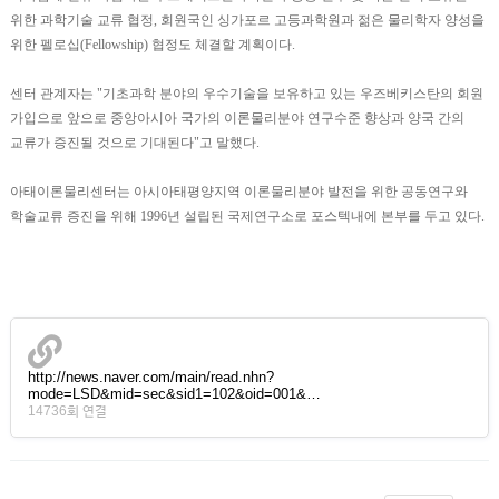
위한 과학기술 교류 협정, 회원국인 싱가포르 고등과학원과 젊은 물리학자 양성을
위한 펠로십(Fellowship) 협정도 체결할 계획이다.
센터 관계자는 "기초과학 분야의 우수기술을 보유하고 있는 우즈베키스탄의 회원
가입으로 앞으로 중앙아시아 국가의 이론물리분야 연구수준 향상과 양국 간의
교류가 증진될 것으로 기대된다"고 말했다.
아태이론물리센터는 아시아태평양지역 이론물리분야 발전을 위한 공동연구와
학술교류 증진을 위해 1996년 설립된 국제연구소로 포스텍내에 본부를 두고 있다.
http://news.naver.com/main/read.nhn?
mode=LSD&mid=sec&sid1=102&oid=001&…
14736회 연결