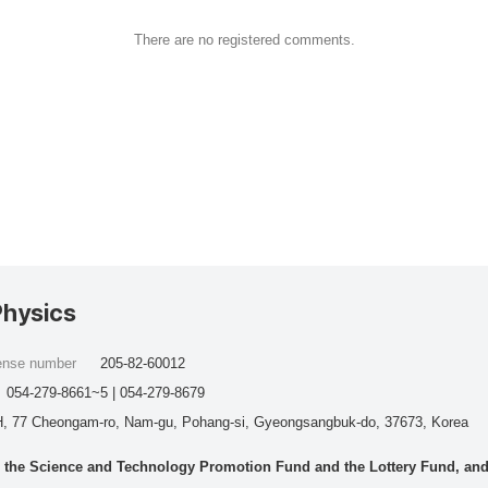
There are no registered comments.
Physics
cense number
205-82-60012
054-279-8661~5 | 054-279-8679
, 77 Cheongam-ro, Nam-gu, Pohang-si, Gyeongsangbuk-do, 37673, Korea
he Science and Technology Promotion Fund and the Lottery Fund, and wo