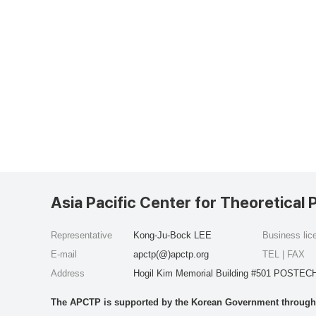
Asia Pacific Center for Theoretical 
Representative
Kong-Ju-Bock LEE
Business li
E-mail
apctp(@)apctp.org
TEL | FAX
Address
Hogil Kim Memorial Building #501 POSTECH
The APCTP is supported by the Korean Government through t