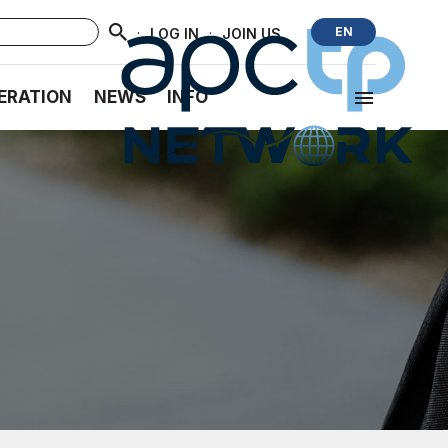
·
·
EN
LOG IN
JOIN US
ERATION
NEWS
INFO