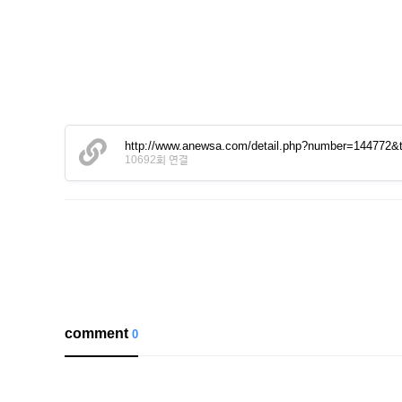
http://www.anewsa.com/detail.php?number=144772&
10692회 연결
comment
0