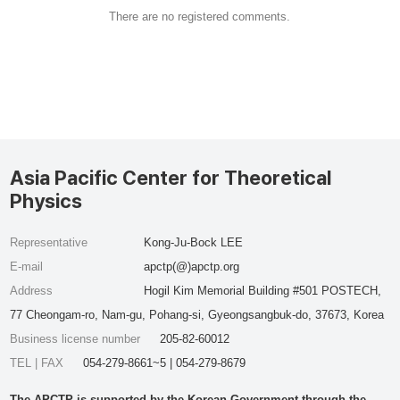
There are no registered comments.
Asia Pacific Center for Theoretical
Physics
Representative
Kong-Ju-Bock LEE
E-mail
apctp(@)apctp.org
Address
Hogil Kim Memorial Building #501 POSTECH,
77 Cheongam-ro, Nam-gu, Pohang-si, Gyeongsangbuk-do, 37673, Korea
Business license number
205-82-60012
TEL | FAX
054-279-8661~5 | 054-279-8679
The APCTP is supported by the Korean Government through the