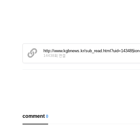
http://www.kgbnews.kr/sub_read.html?uid=14348§io
14438회 연결
comment
0