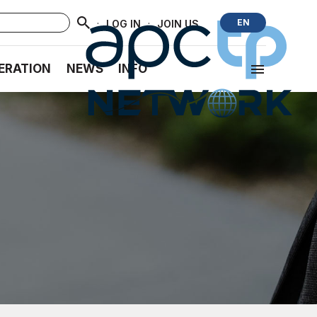
·
·
EN
LOG IN
JOIN US
ERATION
NEWS
INFO