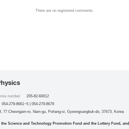
There are no registered comments.
Physics
cense number
205-82-60012
054-279-8661~5 | 054-279-8679
, 77 Cheongam-ro, Nam-gu, Pohang-si, Gyeongsangbuk-do, 37673, Korea
he Science and Technology Promotion Fund and the Lottery Fund, and wo