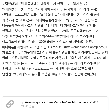
노력했다”며, “현재 국내에는 다양한 도서 선정 프로그램이 있지만
‘아태이론물리센터 선정 올해의 과학도서’와 같은 과학자들이 직접 도서를
선정하는 프로그램은 드물다”고 밝혔다. □ ‘아태이론물리센터 선정 올해의
과학도서’ 는 2005년부터 아태이론물리센터가 학생 및 과학에 관심 있는
대중들의 과학적 사고의 지평을 넓혀 나가는데 기여하고자 과학 양서를
선정하는 행사로, 올해로 5회를 맞고 있다. □ 아태이론물리센터에서는 오는
12월 10일(목) 오후 7시, 서울 웨스틴조선호텔에서 ‘아태이론물리센터
네트워크의 밤’을 마련하여 ‘2009 올해의 과학도서’를 기념하는 한편,
아태이론물리센터의 과학 웹 저널 <크로스로드(http://crossroads.apctp.org/)>
기획도서『죽은 자들에게 고하라』의 출판기념회를 가질 예정이다. □ 이날 함께
열리는 출판기념회는 아태이론물리센터 기획도서 『죽은 자들에게 고하라』의
출판을 기념하는 자리로, 『죽은 자들에게 고하라』는 아태이론물리센터가
운영하는 과학 웹 저널 <크로스로드>에 게재된 과학소설 10편을 엮은
단편집으로, 이영도와 듀나를 포함한 10명의 작가들이 집필에 참여했다.
http://www.dgn.or.kr/news/articleView.html?idxno=25467
8798회 연결