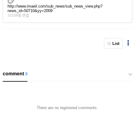
http://www.imaeil.com/sub_news/sub_news_view.php?
news_id=50710&yy=2009
10108회 연결
List
comment
0
There are no registered comments.