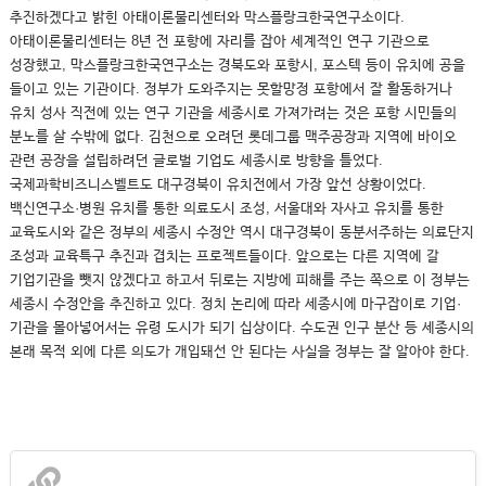
추진하겠다고 밝힌 아태이론물리센터와 막스플랑크한국연구소이다.
아태이론물리센터는 8년 전 포항에 자리를 잡아 세계적인 연구 기관으로
성장했고, 막스플랑크한국연구소는 경북도와 포항시, 포스텍 등이 유치에 공을
들이고 있는 기관이다. 정부가 도와주지는 못할망정 포항에서 잘 활동하거나
유치 성사 직전에 있는 연구 기관을 세종시로 가져가려는 것은 포항 시민들의
분노를 살 수밖에 없다. 김천으로 오려던 롯데그룹 맥주공장과 지역에 바이오
관련 공장을 설립하려던 글로벌 기업도 세종시로 방향을 틀었다.
국제과학비즈니스벨트도 대구경북이 유치전에서 가장 앞선 상황이었다.
백신연구소·병원 유치를 통한 의료도시 조성, 서울대와 자사고 유치를 통한
교육도시와 같은 정부의 세종시 수정안 역시 대구경북이 동분서주하는 의료단지
조성과 교육특구 추진과 겹치는 프로젝트들이다. 앞으로는 다른 지역에 갈
기업기관을 뺏지 않겠다고 하고서 뒤로는 지방에 피해를 주는 쪽으로 이 정부는
세종시 수정안을 추진하고 있다. 정치 논리에 따라 세종시에 마구잡이로 기업·
기관을 몰아넣어서는 유령 도시가 되기 십상이다. 수도권 인구 분산 등 세종시의
본래 목적 외에 다른 의도가 개입돼선 안 된다는 사실을 정부는 잘 알아야 한다.