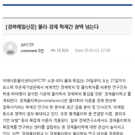
[경북매일신문] 물리·경제 학제간 장벽 넘는다
APCTP
Hit 10,824
Date 05-01-01 12:00
comment 0건
아태이론물리센터(APCTP 소장·피터 풀데·독일)는 24일부터 오는 27일까지
포스텍 무은재기념관에서 세계적인 경제학자 및 물리학자를 비롯한 연구진과
학생 80여명이 참석한 가운데 물리학과 경제학의 통섭을 위한 `경제물리학교`를
개최한다. 경제물리학(econophysics)은 물리학의 이론을 경제 현상에
접목시키려는 학제간 연구의 한 분야로 최근 금융 분야 및 인사조직, 마케팅
등으로 영역이 점차 확대되고 있다. 또한 통계물리학 중 연결망 이론, 행위자
기반 모형* 등의 복잡계 이론이 적용된다. 일부 경제연구소에서도 경제물리학과
복잡계를 연구하는 센터를 설립하는 등 경제물리학에 대한 관심이 높아지고
있다. 이번 `경제물리학교`는 경제물리학이 물리학의 연구 대상을 경제학의