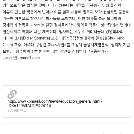
영역으로 단순 확장한 것에 지나지 않는다는 비판을 극복하기 위해 물리학
이론의 단순한 적용에서 벗어나 이를 실제 시장에 접목해 보다 현실적인 응용이
가능한 이론으로 발전시킨 학자들을 초청한다. 이번 행사를 통해 물리학과
경제학의 접목을 도모하는 한편 경제물리학의 영역을 학문의 상아탑에서 벗어나
현실세계로 확대해 나갈 계획이다. 행사에는 스위스 취리히공대 경영학과의
디디어 소네(Didier Sornette) 교수, 대만 국립정치대학의 첸슈헹(Shu-Heng
Chen) 교수, 아주대 구형건 교수<사진>를 초청해 금융시계열분석, 행위자 기반
모형, 금융수학의 방법론 등에 대한 강연을 진행한다. /권종락기자
kwonjr@kbmaeil.com
http://www.kbmaeil.com/news/education_general.html?
IDX=129597&DP%24114…
9069회 연결