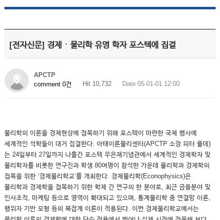
[전자신문] 경제ㆍ물리학 유명 학자 포스텍에 집결
APCTP
Hit 10,732
Date 05-01-01 12:00
comment 0건
물리학의 이론을 경제현상에 접목하기 위해 포스텍이 마련한 국제 행사에
세계적인 석학들이 대거 집결한다. 아태이론물리센터(APCTP 소장 피터 풀데)
는 24일부터 27일까지 나흘간 포스텍 무은재기념관에서 세계적인 경제학자 및
물리학자를 비롯한 연구진과 학생 80여명이 참석한 가운데 물리학과 경제학의
접목을 위한 ‘경제물리학교’를 개최한다. 경제물리학(Econophysics)은
물리학과 경제학을 접목하기 위한 학제 간 연구의 한 분야로, 최근 금융분야 및
인사조직, 마케팅 등으로 영역이 확대되고 있으며, 통계물리학 중 연결망 이론,
행위자 기반 모형 등의 복잡계 이론이 적용된다. 이번 경제물리학교에서는
물리학 이론의 경제학에 대한 단순 적용에서 벗어나 실제 시장에 접목해 보다