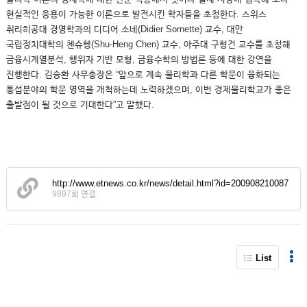
현실적인 응용이 가능한 이론으로 발전시킨 학자들을 초청한다. 스위스
취리히공대 경영학과의 디디어 소네(Didier Sornette) 교수, 대만
국립정치대학의 첸슈헹(Shu-Heng Chen) 교수, 아주대 구형건 교수를 초청해
금융시계열분석, 행위자 기반 모형, 금융수학의 방법론 등에 대한 강연을
진행한다. 김승환 사무총장은 “앞으로 계속 물리학과 다른 학문이 융화되는
통섭분야의 학문 영역을 개척하는데 노력하겠으며, 이번 경제물리학교가 좋은
출발점이 될 것으로 기대한다”고 말했다.
http://www.etnews.co.kr/news/detail.html?id=200908210087
9897회 연결
List