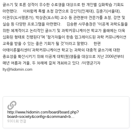
글쓰기 및 토론 성적이 우수한 수료생을 대상으로 한 개인별 심화학습 기회도
마련했다. 이와함께 특별 초청 강연으로 강신익(인제대), 김훈기(서울대),
이권우(도서평론가), 박상준(포스텍) 교수 등 관련분야 전문가를 초청, 강연 및
실습 등 다양한 프로그램을 마련했다. 김승환 사무총장은 “이공계 과학도들을
위한 체계적이고 논리적인 글쓰기 및 과학커뮤니케이션 학교가 올해에는 더욱
심화된 형태로 진행된다”며 “참가자들이 한층 업그레이드된 과학 커뮤니케이션
교육을 받을 수 있는 좋은 기회가 될 것”이라고 말했다. 한편
아태이론물리센터`과학커뮤니케이션 학교’는 과학의 대중적 글쓰기에 대한
중요성을 확산시키기 위해 이공계 대학(원)생들을 대상으로 지난 2006년부터
매년 여름과 겨울, 두 차례에 걸쳐 개최하고 있다. /이영균기자
lty@hidomin.com
http://www.hidomin.com/board/board.php?
board=society&config=&command=b…
9301회 연결