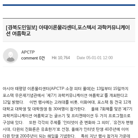
[경북도민일보] 아태이론물리센터,포스텍서 과학커뮤니케이
션 여름학교
APCTP
Hit 10,764
Date 05-01-01 12:00
comment 0건
아시아 태평양 이론물리센터(APCTP·소장 피터 풀데)는 13일부터 15일까지
포스텍 무은재기념관에서 `제7기 과학커뮤니케이션 여름학교’를 개최한다고
12일 밝혔다. 이번 행사에는 고려대를 비롯, 이화여대, 포스텍 등 전국 12개
대학교 대학생 및 대학원생 등 30여명이 참가한다. 올해 7회째를 맞은`제7기
과학커뮤니케이션 여름학교’는 글쓰기 및 프리젠테이션 두 가지 프로그램으로
구성돼 있다. 또한 각각의 주제를 `인터넷이 준 변화와 그 의미’, `유전자 변형
시대, 다윈의 진화론은 유효한가’로 선정, 올해가 인터넷 탄생 40주년에 이어
다윈 탄생 200주년이 되는 해임을 기념한다. 특히 지난 행사 참가자 가운데