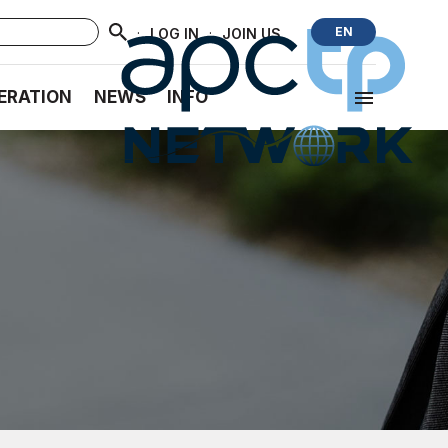
·
·
EN
LOG IN
JOIN US
ERATION
NEWS
INFO