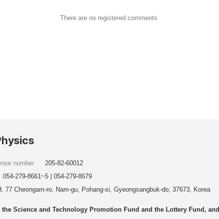
There are no registered comments.
Physics
cense number
205-82-60012
054-279-8661~5 | 054-279-8679
, 77 Cheongam-ro, Nam-gu, Pohang-si, Gyeongsangbuk-do, 37673, Korea
he Science and Technology Promotion Fund and the Lottery Fund, and wo