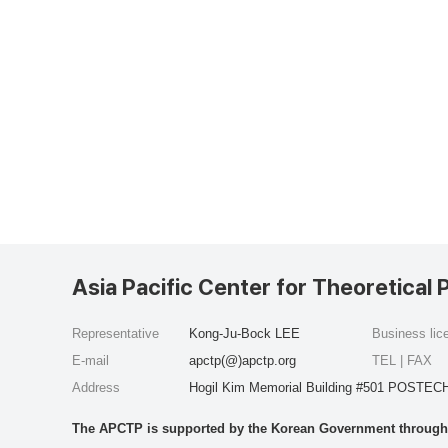
Asia Pacific Center for Theoretical 
Representative
Kong-Ju-Bock LEE
Business li
E-mail
apctp(@)apctp.org
TEL | FAX
Address
Hogil Kim Memorial Building #501 POSTECH
The APCTP is supported by the Korean Government through t