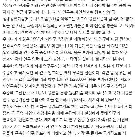
복잡하여 전체를 이해하려면 생명과학과 의학뿐 아니라 심리학 물리학 공학 등
학제 간 접근이 필요하다. 따라서 뇌 연구는 자연적으로 정보기술(IT)
생명공학기술(BT) 나노기술(NT)을 아우르는 최고의 융합학문이 될 수밖에 없다.
뇌를 연구하는 과정에서 파생되는 기초원천기술은 미래 신산업 창출의 보고이자
미래국가경쟁력의 견인차여서 각국이 앞 다퉈 투자를 확대하고 있다.
우리나라의 경우 1998년 ‘뇌연구 촉진법’을 제정하면서 뇌 연구에 대한 관심이
본격적으로 확산됐다. 범정부 차원에서 1차 기본계획을 수립한 뒤 지난 10년
동안 대학과 연구소를 중심으로 총 3000억 원을 투자해 다양한 뇌 특화 연구
성과와 함께 연구 인력이 크게 늘었다. 바람직한 일이다. 하지만 뇌 분야의
우수한 인적자원에 비해 연구투자는 아직 미국의 164분의 1, 일본의 17분의 1
수준이고 국가적인 뇌 연구 인프라는 크게 부족한 현실이다. 작년 말 정부는 뇌
연구의 새로운 도약을 위해 향후 10년간 1조5000억 원을 투자하겠다는 제2차
뇌연구촉진기본계획을 확정했다. 전략적인 측면에서 기존 뇌 연구와 상당한
수준에 도달한 국내 IT, NT 융합을 통한 원천기술 확보에 주력하고 국가 뇌융합
연구 전문기관을 설립하여 이를 선도하기 위해서다. 세계적 뇌 강국으로
부상하려는 야심 찬 계획은 유감스럽게도 현재 표류하고 있는 상태다. 1차 계획
종료 후 후속 사업의 시행계획을 제때 수립하거나 실행하지 못해 연구의
연속성이 단절되고 있다. 세계적으로 뇌 연구 선점 경쟁이 가속화하는 시점에
관련기기는 노후화되고 신진 연구 인력이 현장을 떠나기 시작하면서 그나마
힘들게 구축한 연구 인프라가 와해되고 있다. 가장 큰 문제는 국가적으로 뇌