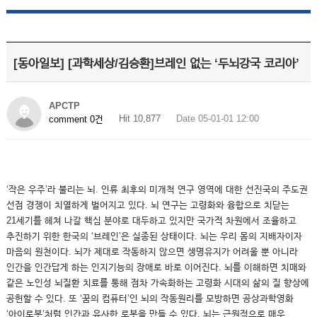
[동아일보] [과학세상/김승환]브레인 없는 ‘두뇌강국 코리아’
APCTP
Hit 10,877
Date 05-01-01 12:00
comment 0건
‘작은 우주’라 불리는 뇌. 인류 최후의 미개척 연구 영역에 대한 선진국의 주도권
선점 경쟁이 치열하게 벌어지고 있다. 뇌 연구는 고령화와 융합으로 치닫는
21세기를 헤쳐 나갈 핵심 분야로 대두하고 있지만 국가적 차원에서 조율하고
추진하기 위한 한국의 ‘브레인’은 실종된 상태이다. 뇌는 우리 몸의 지배자이자
마음의 원천이다. 뇌가 제대로 작동하지 않으면 생명유지가 어려울 뿐 아니라
인간을 인간답게 하는 인지기능의 장애로 바로 이어진다. 뇌를 이해하면 치매와
같은 노인성 뇌질환 치료를 통해 점차 가속화하는 고령화 시대의 삶의 질 향상에
공헌할 수 있다. 또 ‘꿈의 컴퓨터’인 뇌의 작동원리를 모방하면 공상과학영화
‘아이로봇’처럼 인간과 유사한 로봇을 만들 수 있다. 뇌는 근원적으로 매우