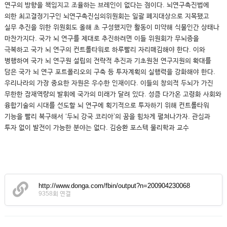
연구의 방향을 책임지고 조율하는 브레인이 없다는 점이다. 뇌연구촉진법에
의한 최고결정기구인 뇌연구촉진심의위원회는 일괄 폐지대상으로 지목됐고
실무 추진을 위한 위원회도 올해 초 구성했지만 활동이 미약해 식물인간 상태나
마찬가지다. 국가 뇌 연구를 제대로 추진하려면 이들 위원회가 무뇌증을
극복하고 국가 뇌 연구의 컨트롤타워로 하루빨리 자리매김해야 한다. 이와
병행하여 국가 뇌 연구원 설립의 전략적 추진과 기초원천 연구지원의 확대를
담은 국가 뇌 연구 포트폴리오의 구축 등 투자계획의 실행력을 강화해야 한다.
우리나라의 가장 중요한 자원은 우수한 인재이다. 이들의 창의적 두뇌가 가진
무한한 잠재역량의 발휘에 국가의 미래가 달려 있다. 성큼 다가온 고령화 사회와
융합기술의 시대를 선도할 뇌 연구에 획기적으로 투자하기 위해 컨트롤타워
기능을 빨리 복구해서 ‘두뇌 강국 코리아’의 꿈을 힘차게 펼쳐나가자. 관심과
투자 없이 발전이 가능한 분야는 없다. 김승환 포스텍 물리학과 교수
http://www.donga.com/fbin/output?n=200904230068
9358회 연결