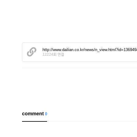
http://www.dailian.co.kr/news/n_view.html?id=136
12224회 연결
comment
0