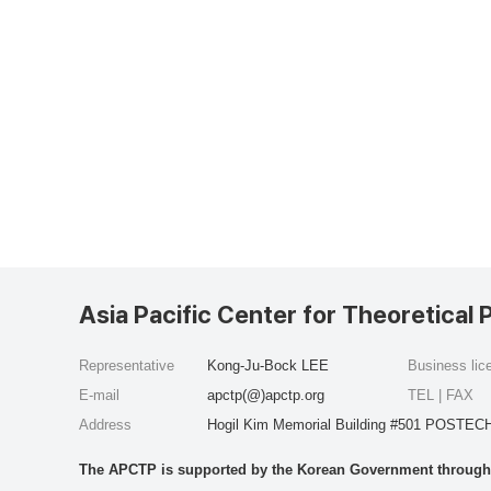
Asia Pacific Center for Theoretical 
Representative
Kong-Ju-Bock LEE
Business li
E-mail
apctp(@)apctp.org
TEL | FAX
Address
Hogil Kim Memorial Building #501 POSTECH
The APCTP is supported by the Korean Government through t