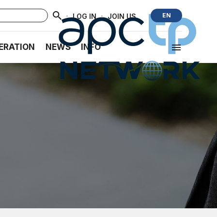
·
·
EN
LOG IN
JOIN US
ERATION
NEWS
INFO