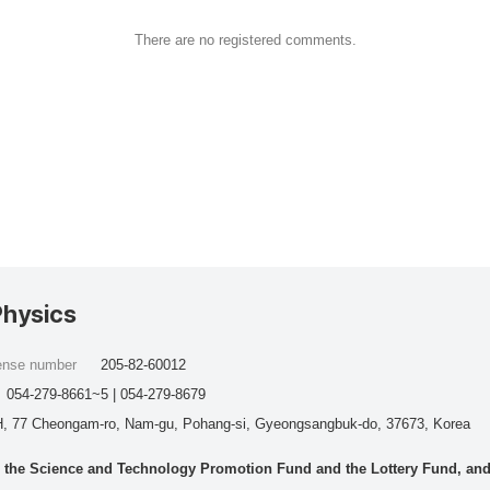
There are no registered comments.
Physics
cense number
205-82-60012
054-279-8661~5 | 054-279-8679
, 77 Cheongam-ro, Nam-gu, Pohang-si, Gyeongsangbuk-do, 37673, Korea
he Science and Technology Promotion Fund and the Lottery Fund, and wo