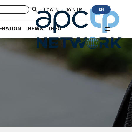
·
·
EN
LOG IN
JOIN US
ERATION
NEWS
INFO