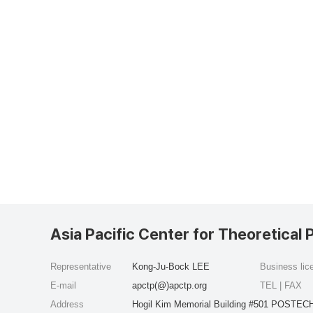
Asia Pacific Center for Theoretical 
Representative
Kong-Ju-Bock LEE
Business li
E-mail
apctp(@)apctp.org
TEL | FAX
Address
Hogil Kim Memorial Building #501 POSTECH