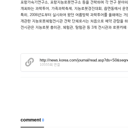
포항가속기연구소, 포항지능로봇연구소 등을 견학하며 각 연구 분야의 
개최하는 과학투어, 가족과학축제, 지능로봇경진대회, 읍면동에서 운영
특히, 2006년도부터 실시하여 왔던 여름방학 과학투어를 올해에는 
개관한 지능로봇체험전시관 견학 단체로서는 처음으로 예약 관람을 하
전시관은 지능로봇 흥미관, 체험관, 탐험관 등 3개 전시관과 로봇카페
http://news.korea.com/journal/read.asp?ds=S0&se
10555회 연결
comment
0