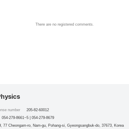
There are no registered comments.
Physics
cense number
205-82-60012
054-279-8661~5 | 054-279-8679
, 77 Cheongam-ro, Nam-gu, Pohang-si, Gyeongsangbuk-do, 37673, Korea