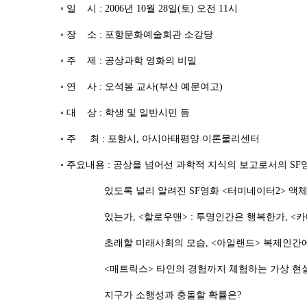
◦ 일 시 : 2006년 10월 28일(토) 오전 11시
◦ 장 소 : 포항문화예술회관 소강당
◦ 주 제 : 공상과학 영화의 비밀
◦ 연 사 : 오석봉 교사(부산 예문여고)
◦ 대 상 : 학생 및 일반시민 등
◦ 주 최 : 포항시, 아시아태평양 이론물리센터
◦ 주요내용 : 공상을 넘어선 과학적 지식의 보고로서의 S
있도록 널리 알려진 SF영화 <터미네이터2> 액체금
있는가, <할로우맨> : 투명인간은 행복한가, <카
초래할 미래사회의 모습, <아일랜드> 복제인간에게
<매트릭스> 타인의 경험까지 체험하는 가상 현실, 
지구가 소행성과 충돌할 확률은?