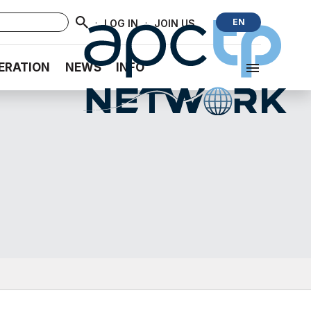
·
·
EN
LOG IN
JOIN US
ERATION
NEWS
INFO