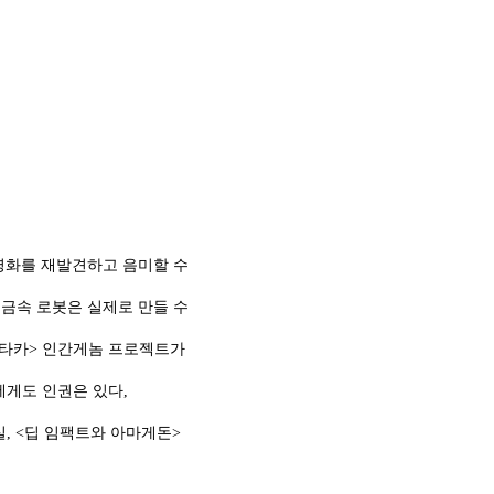
F영화를 재발견하고 음미할 수
속 로봇은 실제로 만들 수
타카> 인간게놈 프로젝트가
도 인권은 있다,
<딥 임팩트와 아마게돈>