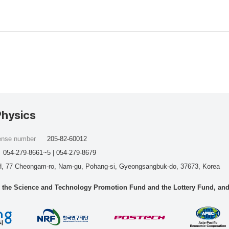
Physics
cense number
205-82-60012
054-279-8661~5 | 054-279-8679
, 77 Cheongam-ro, Nam-gu, Pohang-si, Gyeongsangbuk-do, 37673, Korea
he Science and Technology Promotion Fund and the Lottery Fund, and wo