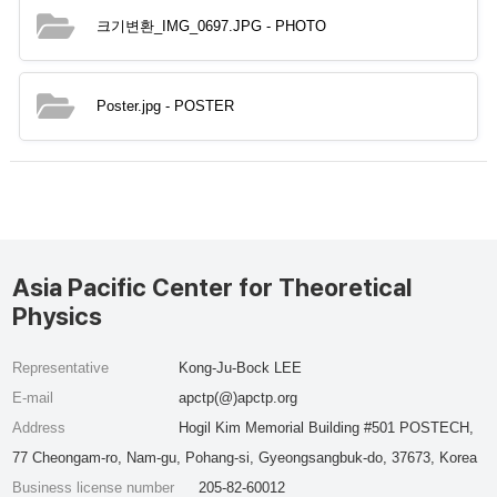
크기변환_IMG_0697.JPG
- PHOTO
Poster.jpg
- POSTER
Asia Pacific Center for Theoretical
Physics
Representative
Kong-Ju-Bock LEE
E-mail
apctp(@)apctp.org
Address
Hogil Kim Memorial Building #501 POSTECH,
77 Cheongam-ro, Nam-gu, Pohang-si, Gyeongsangbuk-do, 37673, Korea
Business license number
205-82-60012