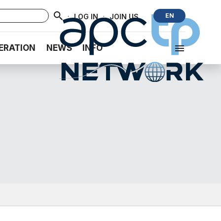
·
·
EN
LOG IN
JOIN US
ERATION
NEWS
INFO