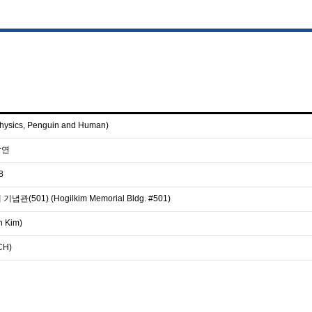
ics, Penguin and Human)
강연
8
501) (Hogilkim Memorial Bldg. #501)
 Kim)
H)