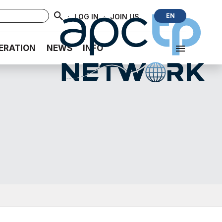
·
·
EN
LOG IN
JOIN US
ERATION
NEWS
INFO