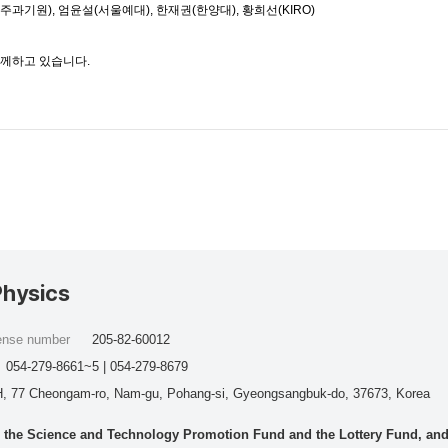
주과기원), 엄윤설(서울예대), 한재권(한양대), 황희선(KIRO)
함께하고 있습니다.
Physics
cense number
205-82-60012
054-279-8661~5 | 054-279-8679
, 77 Cheongam-ro, Nam-gu, Pohang-si, Gyeongsangbuk-do, 37673, Korea
he Science and Technology Promotion Fund and the Lottery Fund, and wo