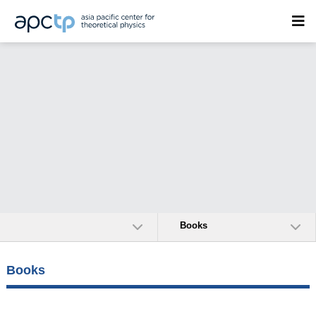
Books
Books