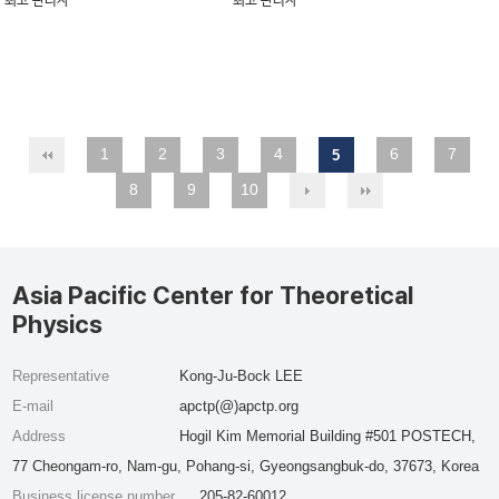
최고 관리자
최고 관리자
1
2
3
4
6
7
5
8
9
10
Asia Pacific Center for Theoretical
Physics
Representative
Kong-Ju-Bock LEE
E-mail
apctp(@)apctp.org
Address
Hogil Kim Memorial Building #501 POSTECH,
77 Cheongam-ro, Nam-gu, Pohang-si, Gyeongsangbuk-do, 37673, Korea
Business license number
205-82-60012