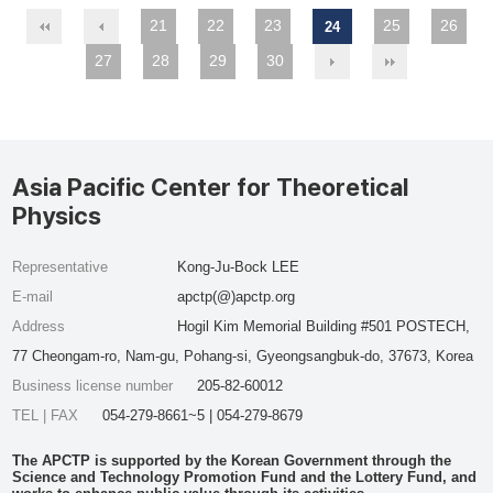
21
22
23
25
26
24
27
28
29
30
Asia Pacific Center for Theoretical
Physics
Representative
Kong-Ju-Bock LEE
E-mail
apctp(@)apctp.org
Address
Hogil Kim Memorial Building #501 POSTECH,
77 Cheongam-ro, Nam-gu, Pohang-si, Gyeongsangbuk-do, 37673, Korea
Business license number
205-82-60012
TEL | FAX
054-279-8661~5 | 054-279-8679
The APCTP is supported by the Korean Government through the
Science and Technology Promotion Fund and the Lottery Fund, and