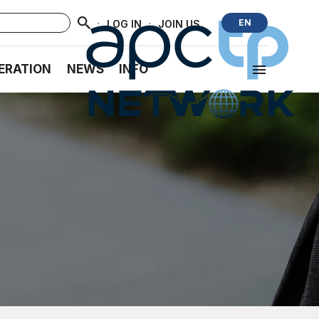
·
·
EN
LOG IN
JOIN US
ERATION
NEWS
INFO