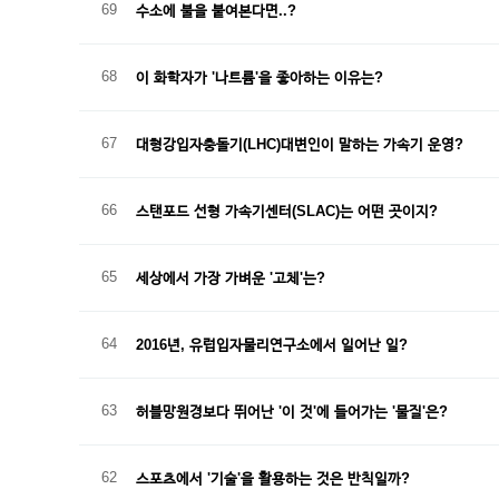
69
수소에 불을 붙여본다면..?
68
이 화학자가 '나트륨'을 좋아하는 이유는?
67
대형강입자충돌기(LHC)대변인이 말하는 가속기 운영?
66
스탠포드 선형 가속기센터(SLAC)는 어떤 곳이지?
65
세상에서 가장 가벼운 '고체'는?
64
2016년, 유럽입자물리연구소에서 일어난 일?
63
허블망원경보다 뛰어난 '이 것'에 들어가는 '물질'은?
62
스포츠에서 '기술'을 활용하는 것은 반칙일까?