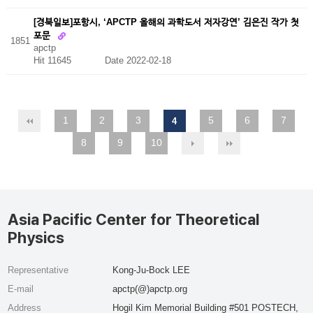
[경북일보]포항시, ‘APCTP 올해의 과학도서 저자강연’ 김은진 작가 첫
포문
1851
apctp
Hit 11645
Date 2022-02-18
1
2
3
5
6
7
4
8
9
10
Asia Pacific Center for Theoretical
Physics
Representative
Kong-Ju-Bock LEE
E-mail
apctp(@)apctp.org
Address
Hogil Kim Memorial Building #501 POSTECH,