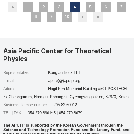
1
2
3
5
6
7
4
8
9
10
Asia Pacific Center for Theoretical
Physics
Representative
Kong-Ju-Bock LEE
E-mail
apctp(@)apctp.org
Address
Hogil Kim Memorial Building #501 POSTECH,
77 Cheongam-ro, Nam-gu, Pohang-si, Gyeongsangbuk-do, 37673, Korea
Business license number
205-82-60012
TEL | FAX
054-279-8661~5 | 054-279-8679
The APCTP is supported by the Korean Government through the
Science and Technology Promotion Fund and the Lottery Fund, and