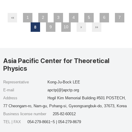
1
2
3
4
5
6
7
9
10
8
Asia Pacific Center for Theoretical
Physics
Representative
Kong-Ju-Bock LEE
E-mail
apctp(@)apctp.org
Address
Hogil Kim Memorial Building #501 POSTECH,
77 Cheongam-ro, Nam-gu, Pohang-si, Gyeongsangbuk-do, 37673, Korea
Business license number
205-82-60012
TEL | FAX
054-279-8661~5 | 054-279-8679